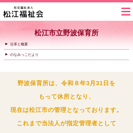
松江市立野波保育所
沿革と概要
のなみっこだより
野波保育所は、
令和８年3月31日を
もって休所となり、
現在は松江市の管理となっております。
これまで当法人が
指定管理者として